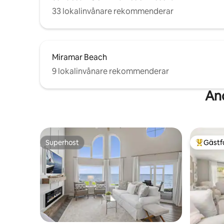
33 lokalinvånare rekommenderar
Miramar Beach
9 lokalinvånare rekommenderar
An
Superhost
Gästf
Superhost
Populär 