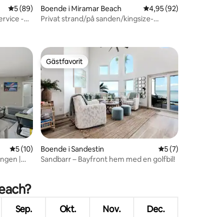
5 av 5 i genomsnittligt betyg, 89 omdömen
5 (89)
Boende i Miramar Beach
4,95 av 5 i genomsnit
4,95 (92)
ervice -
Privat strand/på sanden/kingsize-
en
sängar/havsutsikt!
Gästfavorit
Gästfavorit
5 av 5 i genomsnittligt betyg, 10 omdömen
5 (10)
Boende i Sandestin
5 av 5 i genomsni
5 (7)
ingen |
Sandbarr – Bayfront hem med en golfbil!
en
Beach?
Sep.
Okt.
Nov.
Dec.