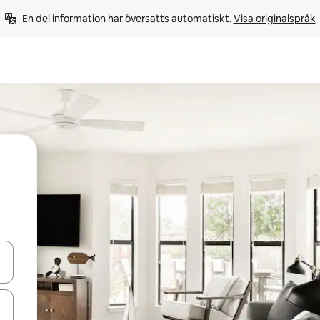
En del information har översatts automatiskt. 
Visa originalspråk
d upp- och nedåtpilarna eller utforska genom att trycka eller svepa.