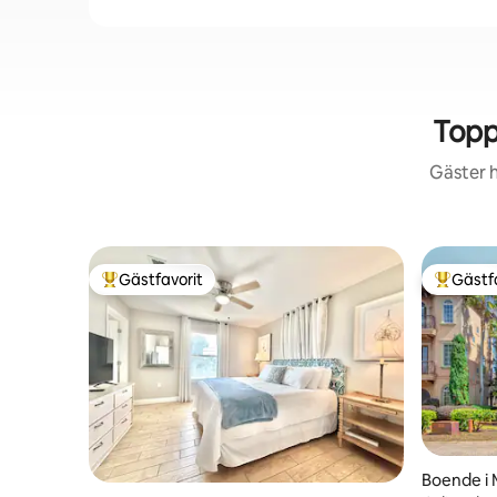
Topp
Gäster h
Gästfavorit
Gästf
Populär gästfavorit
Populär 
Boende i