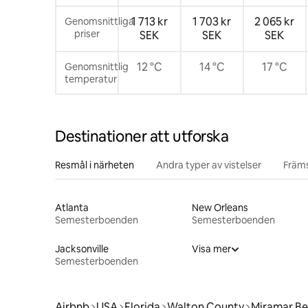
1 713 kr
1 703 kr
2 065 kr
Genomsnittliga
priser
SEK
SEK
SEK
12 °C
14 °C
17 °C
Genomsnittlig
temperatur
Destinationer att utforska
Resmål i närheten
Andra typer av vistelser
Främs
Atlanta
New Orleans
Semesterboenden
Semesterboenden
Jacksonville
Visa mer
Semesterboenden
Airbnb
USA
Florida
Walton County
Miramar B