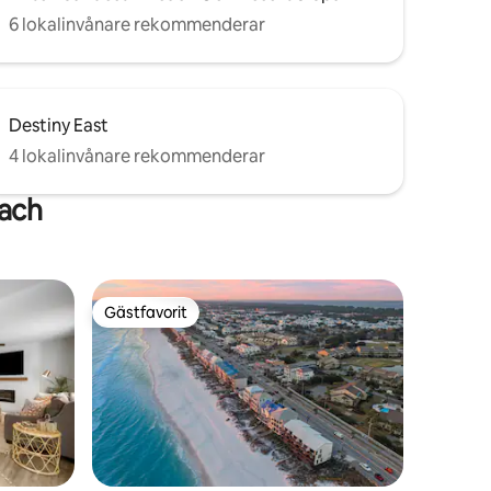
6 lokalinvånare rekommenderar
Destiny East
4 lokalinvånare rekommenderar
ach
Gästfavorit
Gästfavorit