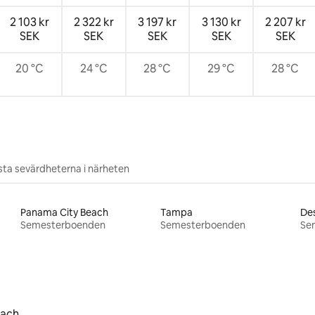
2 103 kr
2 322 kr
3 197 kr
3 130 kr
2 207 kr
SEK
SEK
SEK
SEK
SEK
20 °C
24 °C
28 °C
29 °C
28 °C
ta sevärdheterna i närheten
Panama City Beach
Tampa
Des
Semesterboenden
Semesterboenden
Se
each