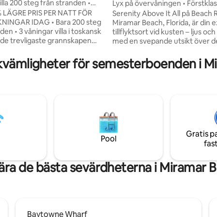
villa 200 steg från stranden •
Lyx på övervåningen • Förstklas
ligt betyg, 230 omdömen
ssning!
• Strandservice
5% LÄGRE PRIS PER NATT FÖR
Serenity Above It All på Beach R
NINGAR IDAG • Bara 200 steg
Miramar Beach, Florida, är din e
den • 3 våningar villa i toskansk
tillflyktsort vid kusten – ljus oc
av de trevligaste grannskapen
med en svepande utsikt över d
 miljoner dollar fastigheter •
vattnet och de tropiska palmerna. D
ssningsbiljett per natt av
förstklassiga, supertysta boen
kvämligheter för semesterboenden i M
(för vistelser under 7 nätter) •
översta våningen kombinerar
ort-stil, bubbelpool, utsikt över
bekvämlighet med modern lyx
ån balkonger •
erbjuder en fridfull tillflyktsort
ustning, arbetsyta, stora
steg från den sockervita sande
rater i alla rum Klicka på ♡
Smaragdkustens strandlinje. 20 minuter
 att spara till önskelista och
till Crab Island och Harborwalk. 15
"Kontakta värd" -knappen för
minuter till SanDestin/Baytow
 vilken kryssning som kommer
40 minuter till flygplatsen
Gratis p
Pool
illgänglig på datumen för din
fas
ära de bästa sevärdheterna i Miramar 
Baytowne Wharf