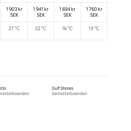
1 903 kr
1 941 kr
1 694 kr
1 760 kr
SEK
SEK
SEK
SEK
27 °C
22 °C
16 °C
13 °C
tin
Gulf Shores
mesterboenden
Semesterboenden