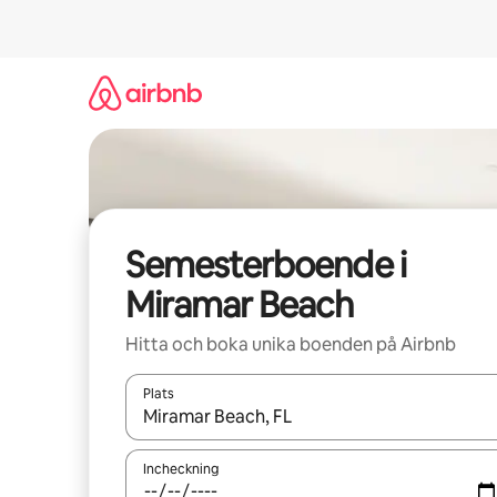
Hoppa
till
innehåll
Semesterboende i
Miramar Beach
Hitta och boka unika boenden på Airbnb
Plats
När resultaten är tillgängliga kan du navigera me
Incheckning