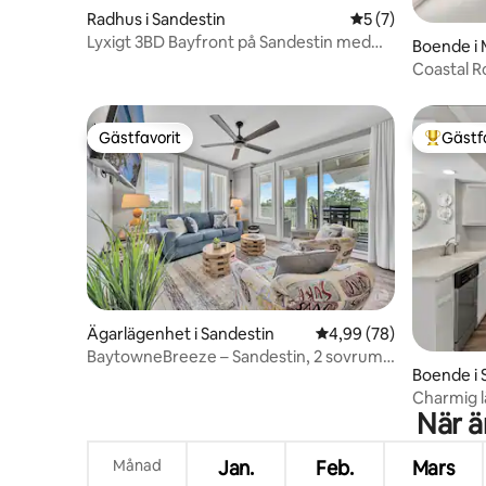
Radhus i Sandestin
5 av 5 i genomsni
5 (7)
Lyxigt 3BD Bayfront på Sandestin med
Boende i
golfbil
Coastal Ro
pooler och
Gästfavorit
Gästf
Gästfavorit
Populär 
Ägarlägenhet i Sandestin
4,99 av 5 i genomsnit
4,99 (78)
BaytowneBreeze – Sandestin, 2 sovrum,
Boende i 
utsikt över sjön + brygga
Charmig l
När ä
tillgång ti
Månad
Jan.
Feb.
Mars