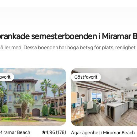
rankade semesterboenden i Miramar 
åller med: Dessa boenden har höga betyg för plats, renlighet
avorit
Gästfavorit
gästfavorit
Gästfavorit
 Miramar Beach
4,96 av 5 i genomsnittligt betyg, 178 omdöm
4,96 (178)
Ägarlägenhet i Miramar Beach