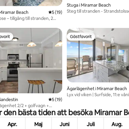
ttligt betyg, 7 omdömen
Stuga i Miramar Beach
Steg till stranden - Strandstolss
 Miramar Beach
5 av 5 i genomsnittligt betyg, 19 omdöm
5 (19)
Pool - Uppdaterad
se – tillgång till stranden, 2
 golfbilar
avorit
Gästfavorit
gästfavorit
Gästfavorit
tligt betyg, 78 omdömen
Ägarlägenhet i Miramar Beach
Lyx vid viken | Surfside, 11:e vån
Sandestin
5 av 5 i genomsnittligt betyg, 19 omdöm
5 (19)
#1109
ägenhet 2/2 + golfvagn +
r den bästa tiden att besöka Miramar 
ll strand
Apr.
Maj
Juni
Juli
Aug.