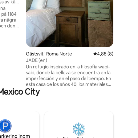
ss av känd
stor TV fö
nna
filmer. K
 på 1184
behöver.
ra några
kommer at
och den
rass på 13
 timmars
ad från
en
Gästsvit i Roma Norte
4,88 av 5 i genomsni
4,88 (8)
JADE (en)
Un refugio inspirado en la filosofía wabi-
 erkänd
sabi, donde la belleza se encuentra en la
t livliga
imperfección y en el paso del tiempo. En
esta casa de los años 40, los materiales
Mexico City
originales fueron preservados y
resaltados, dejando ver sus texturas,
grietas y huellas naturales que honran su
historia. El mobiliario se compone de
piezas únicas de una colección privada,
que aportan carácter, autenticidad y una
atmósfera íntima. Un espacio cálido, ideal
para descansar, contemplar y habitar la
arkering inom
calma.