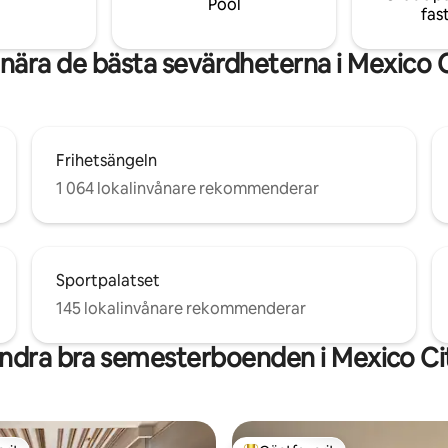
Pool
fas
 gångavstånd.
nära de bästa sevärdheterna i Mexico 
Frihetsängeln
1 064 lokalinvånare rekommenderar
Sportpalatset
145 lokalinvånare rekommenderar
ndra bra semesterboenden i Mexico Ci