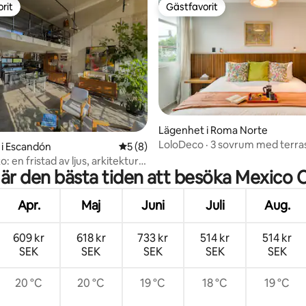
rit
Gästfavorit
rit
Gästfavorit
tligt betyg, 13 omdömen
Lägenhet i Roma Norte
LoloDeco · 3 sovrum med terra
i Escandón
5 av 5 i genomsnittligt betyg, 8 omdöm
5 (8)
Norte
: en fristad av ljus, arkitektur
 är den bästa tiden att besöka Mexico C
l.
Apr.
Maj
Juni
Juli
Aug.
609 kr
618 kr
733 kr
514 kr
514 kr
SEK
SEK
SEK
SEK
SEK
20 °C
20 °C
19 °C
18 °C
19 °C