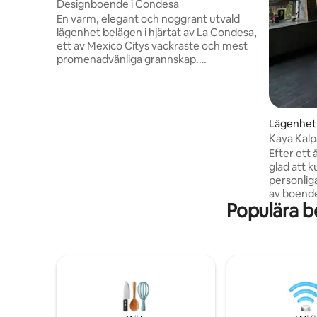
Designboende i Condesa
En varm, elegant och noggrant utvald
lägenhet belägen i hjärtat av La Condesa,
ett av Mexico Citys vackraste och mest
promenadvänliga grannskap.
Lägenheten är designad med organiska
texturer och mjuka neutrala toner och
skapar en lugn och upphöjd atmosfär
som är perfekt för avkoppling efter att
Lägenhet
ha utforskat staden. Naturligt ljus fyller
Kaya Kalp
varje hörn i utrymmet under hela dagen
Condesa
Efter ett 
och framhäver handgjorda detaljer,
glad att 
varma träytor och mysiga textilier i flera
personliga b
lager som gör att stället känns både
av boende
lyxigt och inbjudande.
Populära b
Idealisk p
alla samh
återställa
Utrymmet 
Condesa, 
Mexico. Du
restauran
nedervåni
Mercado, 