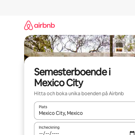
Hoppa
till
innehåll
Semesterboende i
Mexico City
Hitta och boka unika boenden på Airbnb
Plats
När resultaten är tillgängliga kan du navigera me
Incheckning