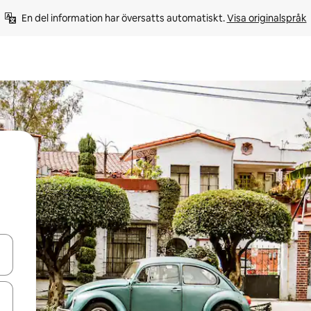
En del information har översatts automatiskt. 
Visa originalspråk
d upp- och nedåtpilarna eller utforska genom att trycka eller svepa.