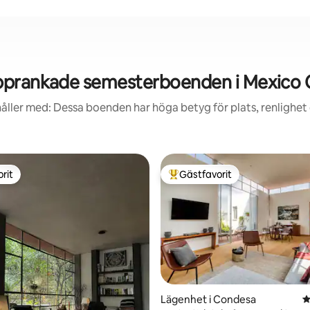
prankade semesterboenden i Mexico 
åller med: Dessa boenden har höga betyg för plats, renlighet
rit
Gästfavorit
rit
Populär gästfavorit
tligt betyg, 13 omdömen
Lägenhet i Condesa
4