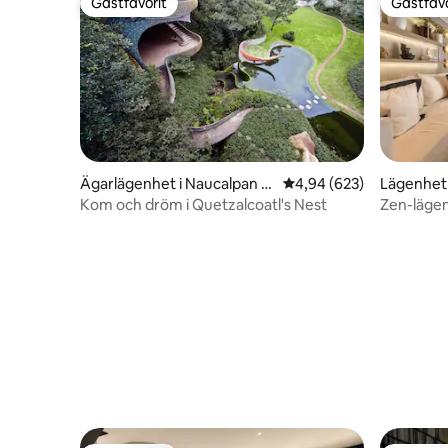
Gästfavorit
Gästfavo
Gästfavorit
Gästfavo
Ägarlägenhet i Naucalpan d
4,94 av 5 i genomsnitt
4,94 (623)
Lägenhet
e Juárez
Kom och dröm i Quetzalcoatl's Nest
Zen-läge
luftkondi