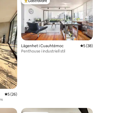
Gästfavorit
Populär gästfavorit
Lägenhet i Cuauhtémoc
5 av 5 i genomsnit
5 (38)
en
Penthouse i industriell stil
5 av 5 i genomsnittligt betyg, 26 omdömen
5 (26)
om