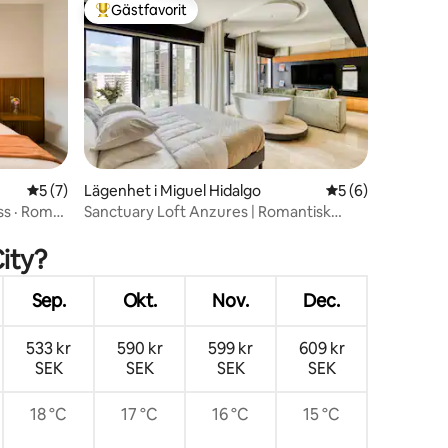
Gästfavorit
Populär gästfavorit
5 av 5 i genomsnittligt betyg, 7 omdömen
5 (7)
Lägenhet i Miguel Hidalgo
5 av 5 i genomsni
5 (6)
ss · Roma
Sanctuary Loft Anzures | Romantisk
en
spabad | 2 gäster
ity?
Sep.
Okt.
Nov.
Dec.
533 kr
590 kr
599 kr
609 kr
SEK
SEK
SEK
SEK
18 °C
17 °C
16 °C
15 °C