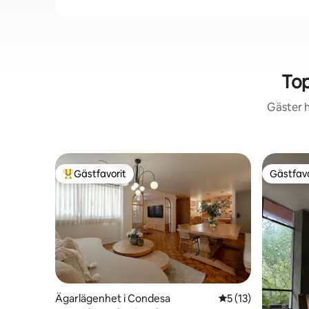
Top
Gäster h
Gästfavorit
Gästfavo
Populär gästfavorit
Gästfavo
Ägarlägenhet i Condesa
5 av 5 i genomsnit
5 (13)