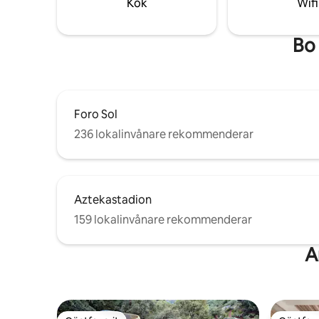
Kök
Wifi
minuters
Bo 
Foro Sol
236 lokalinvånare rekommenderar
Aztekastadion
159 lokalinvånare rekommenderar
A