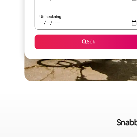
Utcheckning
Sök
Snabb