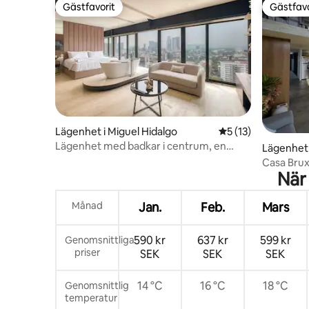
Gästfavorit
Gästfavo
Gästfavorit
Gästfavo
Lägenhet i Miguel Hidalgo
5 av 5 i genomsnit
5 (13)
Lägenhet med badkar i centrum, en
Lägenhet 
minut från Polanco
Casa Bruxo
När
och mezca
Månad
Jan.
Feb.
Mars
590 kr
637 kr
599 kr
Genomsnittliga
priser
SEK
SEK
SEK
14 °C
16 °C
18 °C
Genomsnittlig
temperatur