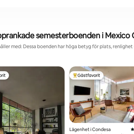
prankade semesterboenden i Mexico 
åller med: Dessa boenden har höga betyg för plats, renlighet
rit
Gästfavorit
rit
Populär gästfavorit
tligt betyg, 13 omdömen
Lägenhet i Condesa
4