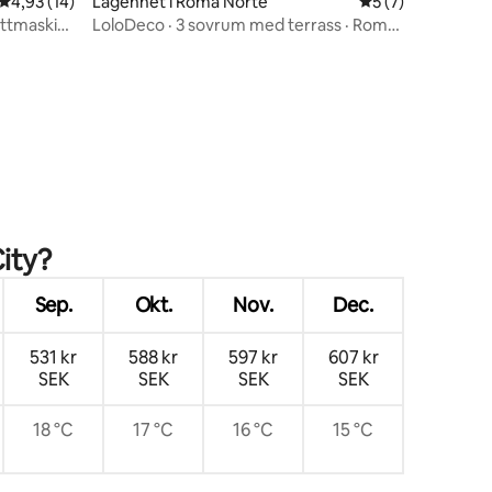
en
4,93 av 5 i genomsnittligt betyg, 14 omdömen
4,93 (14)
Lägenhet i Roma Norte
5 av 5 i genomsni
5 (7)
ättmaskin,
LoloDeco · 3 sovrum med terrass · Roma
Norte
ity?
Sep.
Okt.
Nov.
Dec.
531 kr
588 kr
597 kr
607 kr
SEK
SEK
SEK
SEK
18 °C
17 °C
16 °C
15 °C