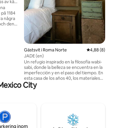
ss av känd
stor TV fö
nna
filmer. K
 på 1184
behöver.
ra några
kommer at
och den
rass på 13
 timmars
ad från
en
Gästsvit i Roma Norte
4,88 av 5 i genomsni
4,88 (8)
JADE (en)
Un refugio inspirado en la filosofía wabi-
 erkänd
sabi, donde la belleza se encuentra en la
t livliga
imperfección y en el paso del tiempo. En
esta casa de los años 40, los materiales
Mexico City
originales fueron preservados y
resaltados, dejando ver sus texturas,
grietas y huellas naturales que honran su
historia. El mobiliario se compone de
piezas únicas de una colección privada,
que aportan carácter, autenticidad y una
atmósfera íntima. Un espacio cálido, ideal
para descansar, contemplar y habitar la
arkering inom
calma.