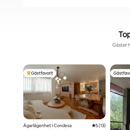
Top
Gäster h
Gästfavorit
Gästfavo
Populär gästfavorit
Gästfavo
Ägarlägenhet i Condesa
5 av 5 i genomsnit
5 (13)