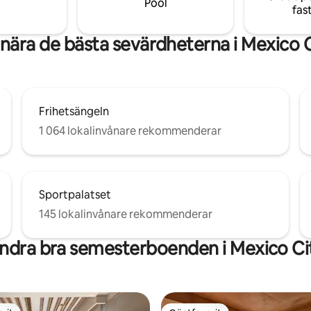
Pool
fas
 gångavstånd.
nära de bästa sevärdheterna i Mexico 
Frihetsängeln
1 064 lokalinvånare rekommenderar
Sportpalatset
145 lokalinvånare rekommenderar
ndra bra semesterboenden i Mexico Ci