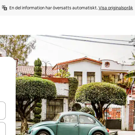
En del information har översatts automatiskt. 
Visa originalspråk
d upp- och nedåtpilarna eller utforska genom att trycka eller svepa.