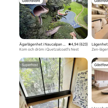
Gästfavorit
Gästfavo
Gästfavorit
Gästfavo
Ägarlägenhet i Naucalpan d
4,94 av 5 i genomsnitt
4,94 (623)
Lägenhet
e Juárez
Kom och dröm i Quetzalcoatl's Nest
Zen-läge
luftkondi
Superhost
Gästfavo
Superhost
Gästfavo