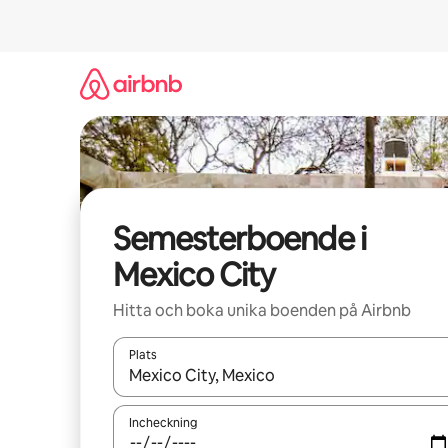
Hoppa
till
innehåll
Semesterboende i
Mexico City
Hitta och boka unika boenden på Airbnb
Plats
När resultaten är tillgängliga kan du navigera me
Incheckning