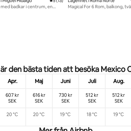
i Miguel Hidalgo
5 av 5 i genomsnittligt betyg, 13 omdöm
5 (13)
Lägenhet i Roma Norte
med badkar i centrum, en
Magical For 6 Rom, balkong, tv
n Polanco
skrivbord
tligt betyg, 39 omdömen
 är den bästa tiden att besöka Mexico C
Apr.
Maj
Juni
Juli
Aug.
607 kr
616 kr
730 kr
512 kr
512 kr
SEK
SEK
SEK
SEK
SEK
20 °C
20 °C
19 °C
18 °C
19 °C
Mer från Airbnb