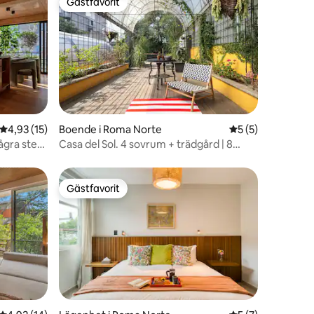
Gästfavorit
Gästfavorit
en
4,93 av 5 i genomsnittligt betyg, 15 omdömen
4,93 (15)
Boende i Roma Norte
5 av 5 i genomsni
5 (5)
ågra steg
Casa del Sol. 4 sovrum + trädgård | 8
gäster
Gästfavorit
Gästfavorit