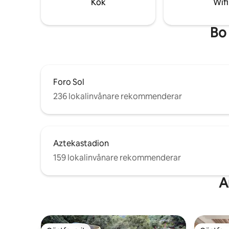
Kök
Wifi
minuters
Bo 
Foro Sol
236 lokalinvånare rekommenderar
Aztekastadion
159 lokalinvånare rekommenderar
A