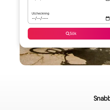
Utcheckning
Sök
Snabb