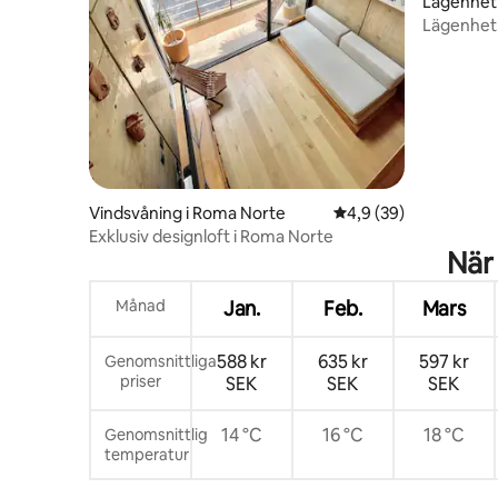
Lägenhet 
Lägenhet 
minut frå
Vindsvåning i Roma Norte
4,9 av 5 i genomsnit
4,9 (39)
Exklusiv designloft i Roma Norte
När
Månad
Jan.
Feb.
Mars
588 kr
635 kr
597 kr
Genomsnittliga
priser
SEK
SEK
SEK
14 °C
16 °C
18 °C
Genomsnittlig
temperatur