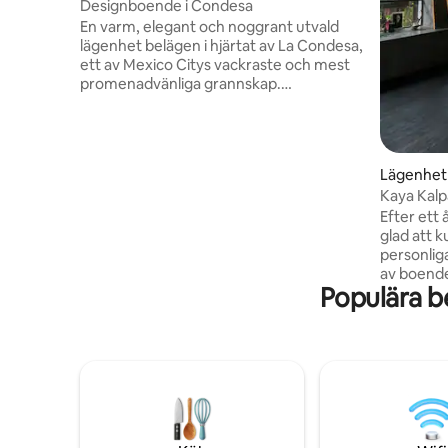
Designboende i Condesa
En varm, elegant och noggrant utvald
lägenhet belägen i hjärtat av La Condesa,
ett av Mexico Citys vackraste och mest
promenadvänliga grannskap.
Lägenheten är designad med organiska
texturer och mjuka neutrala toner och
skapar en lugn och upphöjd atmosfär
som är perfekt för avkoppling efter att
Lägenhet
ha utforskat staden. Naturligt ljus fyller
Kaya Kalp
varje hörn i utrymmet under hela dagen
Condesa
Efter ett 
och framhäver handgjorda detaljer,
glad att 
varma träytor och mysiga textilier i flera
personliga b
lager som gör att stället känns både
av boende
lyxigt och inbjudande.
Populära b
Idealisk p
alla samh
återställa
Utrymmet 
Condesa, 
Mexico. Du
restauran
nedervåni
Mercado, 