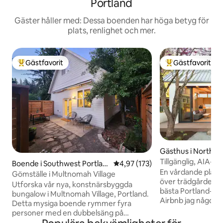
Portland
Gäster håller med: Dessa boenden har höga betyg för
plats, renlighet och mer.
Gästfavorit
Gästfavorit
Populär gästfavorit
Populär gästfavor
Gästhus i North P
Tillgänglig, AIA-
Boende i Southwest Portlan
4,97 av 5 i genomsnittligt bet
4,97 (173)
Garden Oasis
En vårdande plats m
d
Gömställe i Multnomah Village
över trädgården och
Utforska vår nya, konstnärsbyggda
bästa Portland-maten. "De
bungalow i Multnomah Village, Portland.
Airbnb jag någonsi
Detta mysiga boende rymmer fyra
gästkommentar. - American Institute of
personer med en dubbelsäng på
Architects Award t
övervåningen och en utdragbar