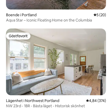
Boende i Portland
5 av 5 i g
5 (20)
Aqua Star – Iconic Floating Home on the Columbia
Gästfavorit
Gästfavorit
Lägenhet i Northwest Portland
4,84 av 5 i ge
4,84 (374)
NW 23rd - 1BR - Bästa läget - Historisk skönhet