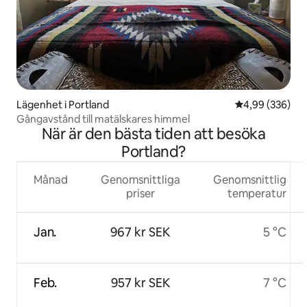
Lägenhet i Portland
4,99 av 5 i ge
4,99 (336)
Gångavstånd till matälskares himmel
När är den bästa tiden att besöka
Portland?
Månad
Genomsnittliga
Genomsnittlig
priser
temperatur
Jan.
967 kr SEK
5 °C
Feb.
957 kr SEK
7 °C