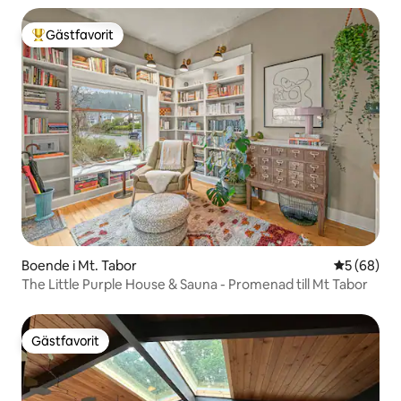
Gästfavorit
Populär gästfavorit
Boende i Mt. Tabor
5 av 5 i g
5 (68)
The Little Purple House & Sauna - Promenad till Mt Tabor
Gästfavorit
Gästfavorit