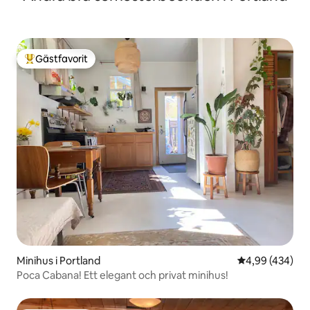
Gästfavorit
Populär gästfavorit
Minihus i Portland
4,99 av 5 i ge
4,99 (434)
Poca Cabana! Ett elegant och privat minihus!