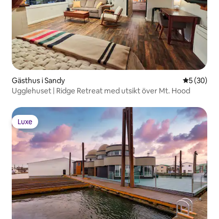
Gästhus i Sandy
5 av 5 i g
5 (30)
Ugglehuset | Ridge Retreat med utsikt över Mt. Hood
Luxe
Luxe