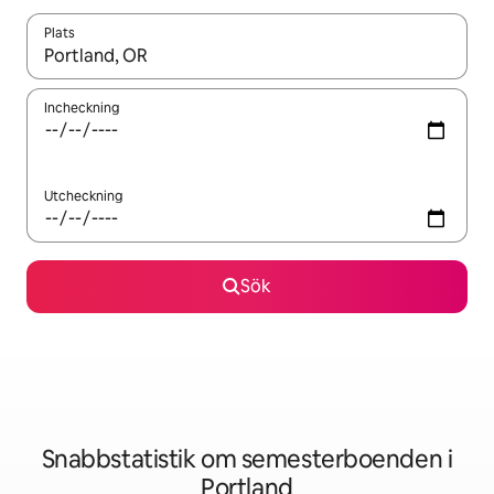
Plats
När resultaten är tillgängliga kan du navigera med upp- och ned
Incheckning
Utcheckning
Sök
Snabbstatistik om semesterboenden i
Portland