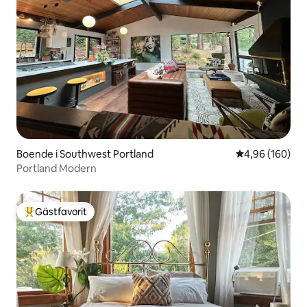
Boende i Southwest Portland
4,96 av 5 i ge
4,96 (160)
Portland Modern
Gästfavorit
Populär gästfavorit