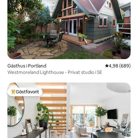
Gästhus i Portland
4,98 av 5 i ge
4,98 (689)
Westmoreland Lighthouse - Privat studio i SE
Gästfavorit
Populär gästfavorit