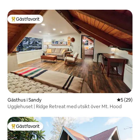
Gästfavorit
Populär gästfavorit
Gästhus i Sandy
5 av 5 i g
5 (29)
Ugglehuset | Ridge Retreat med utsikt över Mt. Hood
Gästfavorit
Populär gästfavorit