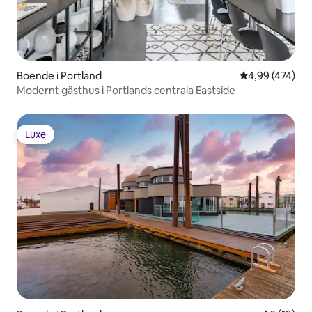
Boende i Portland
4,99 av 5 i ge
4,99 (474)
Modernt gästhus i Portlands centrala Eastside
Luxe
Luxe