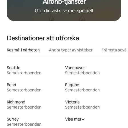
Airbnb-tjänster
Gör din vistelse mer speciell
Destinationer att utforska
Resmål i närheten
Andra typer av vistelser
Främsta sevär
Seattle
Vancouver
Semesterboenden
Semesterboenden
Bend
Eugene
Semesterboenden
Semesterboenden
Richmond
Victoria
Semesterboenden
Semesterboenden
Surrey
Visa mer
Semesterboenden