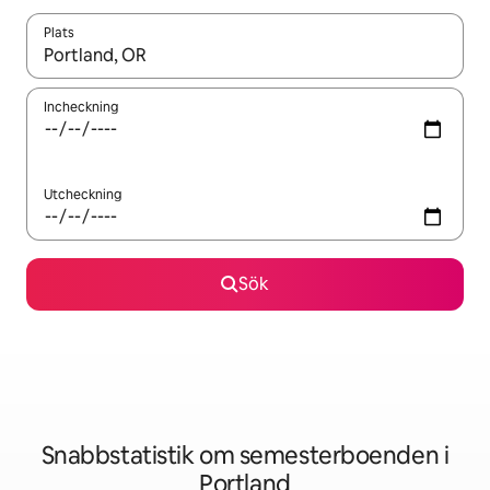
Plats
När resultaten är tillgängliga kan du navigera med upp- och ned
Incheckning
Utcheckning
Sök
Snabbstatistik om semesterboenden i
Portland