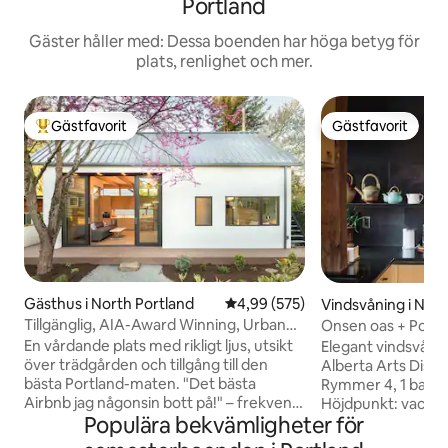
Portland
Gäster håller med: Dessa boenden har höga betyg för
plats, renlighet och mer.
Gästfavorit
Gästfavorit
Populär gästfavorit
Gästfavorit
Gästhus i North Portland
4,99 av 5 i genomsnittligt bety
4,99 (575)
Vindsvåning i Nor
tland
Tillgänglig, AIA-Award Winning, Urban
Onsen oas + Portla
Garden Oasis
fötter
En vårdande plats med rikligt ljus, utsikt
Elegant vindsvåni
över trädgården och tillgång till den
Alberta Arts Distric
bästa Portland-maten. "Det bästa
Rymmer 4, 1 badru
Airbnb jag någonsin bott på!" – frekvent
Höjdpunkt: vacker
Populära bekvämligheter för
gästkommentar. - American Institute of
onsen trädgårdsba
Architects Award till designer Webster
avkoppling. (Dela