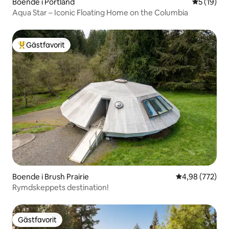
Boende i Portland
5 av 5 i g
5 (19)
Aqua Star – Iconic Floating Home on the Columbia
Gästfavorit
Populär gästfavorit
Boende i Brush Prairie
4,98 av 5 i ge
4,98 (772)
Rymdskeppets destination!
Gästfavorit
Gästfavorit