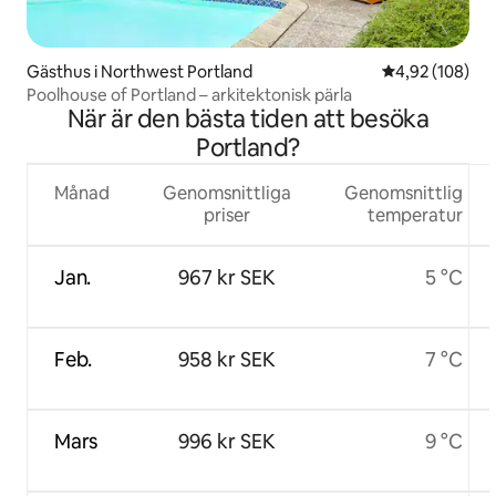
Gästhus i Northwest Portland
4,92 av 5 i ge
4,92 (108)
Poolhouse of Portland – arkitektonisk pärla
När är den bästa tiden att besöka
Portland?
Månad
Genomsnittliga
Genomsnittlig
priser
temperatur
Jan.
967 kr SEK
5 °C
Feb.
958 kr SEK
7 °C
Mars
996 kr SEK
9 °C