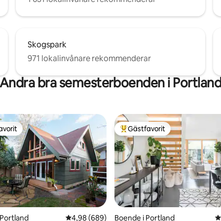
Skogspark
971 lokalinvånare rekommenderar
Andra bra semesterboenden i Portlan
avorit
Gästfavorit
gästfavorit
Populär gästfavorit
 Portland
4,98 av 5 i genomsnittligt betyg, 689 omdöm
4,98 (689)
Boende i Portland
4
tligt betyg, 29 omdömen