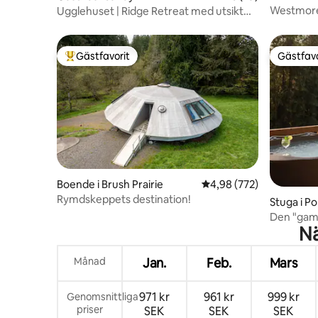
Westmorel
Ugglehuset | Ridge Retreat med utsikt
i SE
över Mt. Hood
Gästfavorit
Gästfavo
Populär gästfavorit
Gästfavo
Boende i Brush Prairie
4,98 av 5 i genomsnitt
4,98 (772)
Rymdskeppets destination!
Stuga i Po
Den "gamla
Nä
Romantik
Månad
Jan.
Feb.
Mars
971 kr
961 kr
999 kr
Genomsnittliga
priser
SEK
SEK
SEK