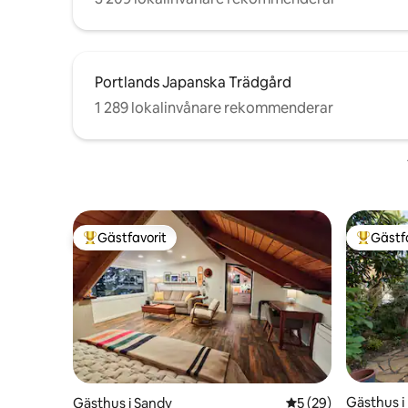
Portlands Japanska Trädgård
1 289 lokalinvånare rekommenderar
Gästfavorit
Gästf
Populär gästfavorit
Populär 
Gästhus i
Gästhus i Sandy
5 av 5 i genomsnit
5 (29)