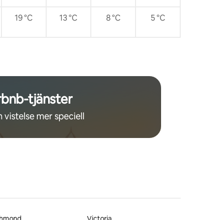
19 °C
13 °C
8 °C
5 °C
rbnb-tjänster
 vistelse mer speciell
chmond
Victoria