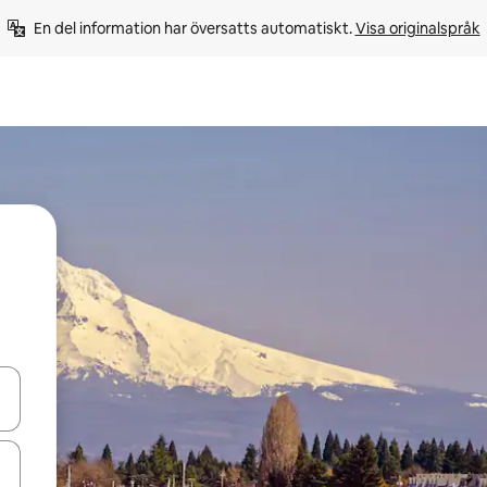
En del information har översatts automatiskt. 
Visa originalspråk
d upp- och nedåtpilarna eller utforska genom att trycka eller svepa.