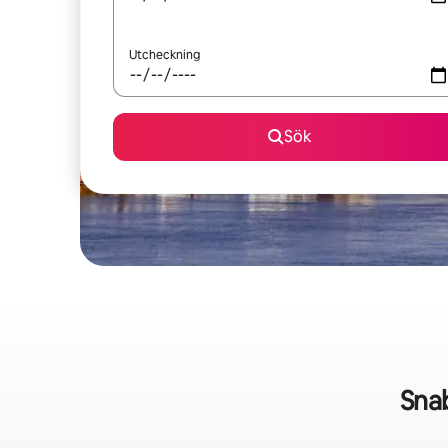
Utcheckning
Sök
Sna