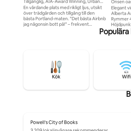
tland
Tillgänglig, AIA-Award Winning, Urban
Onsen oas
Garden Oasis
fötter
En vårdande plats med rikligt ljus, utsikt
Elegant v
över trädgården och tillgång till den
Alberta Ar
bästa Portland-maten. "Det bästa Airbnb
Rymmer 4,
jag någonsin bott på!" – frekvent
Höjdpunkt
Populära
gästkommentar. - American Institute of
onsen trä
Architects Award till designer Webster
avkopplin
Wilson - Exklusiva bekvämligheter och
de är upp
europeiska armaturer - Lugn NoPo
Netflix, f
grannskap trädkantad gata, minuter från
hyllade r
centrum - Fullt utrustat kök med färskt
Lil Dame 
lokalt kaffe - Mat inomhus och utomhus -
Two, , Wil
Se bildtexter för mer information -
busshållpl
Utbildade tjänstedjur välkomna; inga
finaste m
Kök
Wifi
husdjur eller ESA:er
sofistiker
B
Powell's City of Books
3 209 lokalinvånare rekommenderar