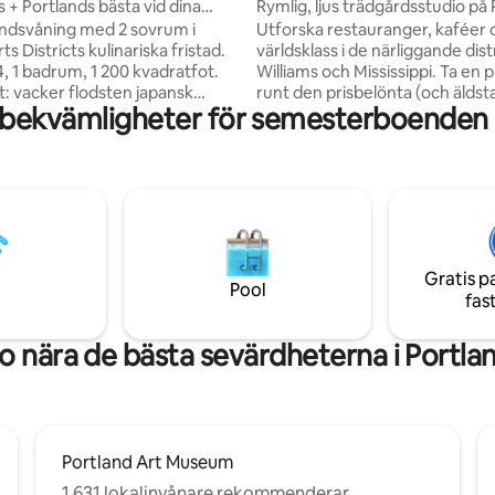
 + Portlands bästa vid dina
Rymlig, ljus trädgårdsstudio på
Park
indsvåning med 2 sovrum i
Utforska restauranger, kaféer o
ts Districts kulinariska fristad.
världsklass i de närliggande dist
 1 badrum, 1 200 kvadratfot.
Williams och Mississippi. Ta e
: vacker flodsten japansk
runt den prisbelönta (och äldst
 bekvämligheter för semesterboenden i
dgårdsbadkar för ultimat
rosenträdgården i City of Roses
g. (Delas med stuggäster när
över gatan i Peninsula Park. H
tagna) Bekvämligheter: WiFi,
denna andra våning studio extr
ullt utrustat kök. Steg från
utrymme i meditationsloftet, ett
estauranger: Gabbiano's, Dame,
utrustat kök, snabbt internet o
Närliggande: Expatriate, Take
projektor för streaming. Njut av
der. Jet Black Coffee. #72
privata altan över den gemen
ats vid dörren. Portlands
trädgården med hängmatta oc
Gratis p
at- och konstutbud från din
utomhusdusch. Buss och tåg i 
Pool
fas
ade tillflyktsort
med gott om parkering på gata
o nära de bästa sevärdheterna i Portla
Portland Art Museum
1 631 lokalinvånare rekommenderar