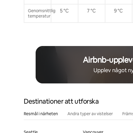
5 °C
7 °C
9 °C
Genomsnittlig
temperatur
Airbnb-upplev
Upplev något ny
Destinationer att utforska
Resmål i närheten
Andra typer av vistelser
Främs
Seattle
Vancouver