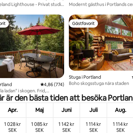
and Lighthouse - Privat studio
Modernt gästhus i Portlands ce
Eastside
rit
Gästfavorit
rit
Gästfavorit
ligt betyg, 772 omdömen
Stuga i Portland
Boho skogsstuga nära staden
rtland
4,86 av 5 i genomsnittligt betyg, 774 omdöm
4,86 (774)
 ladan" i skogen. Frid,
r är den bästa tiden att besöka Portla
, Ahhh
Apr.
Maj
Juni
Juli
Aug.
1 028 kr
1 085 kr
1 142 kr
1 114 kr
1 114 kr
SEK
SEK
SEK
SEK
SEK