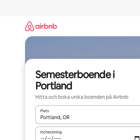
Hoppa
till
innehåll
Semesterboende i
Portland
Hitta och boka unika boenden på Airbnb
Plats
När resultaten är tillgängliga kan du navigera me
Incheckning