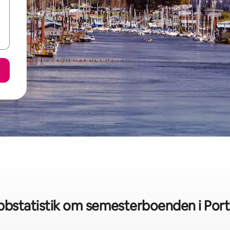
bbstatistik om semesterboenden i Port