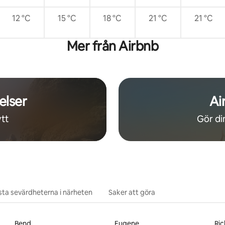
12 °C
15 °C
18 °C
21 °C
21 °C
Mer från Airbnb
elser
Ai
tt
Gör din
ta sevärdheterna i närheten
Saker att göra
Bend
Eugene
Ri