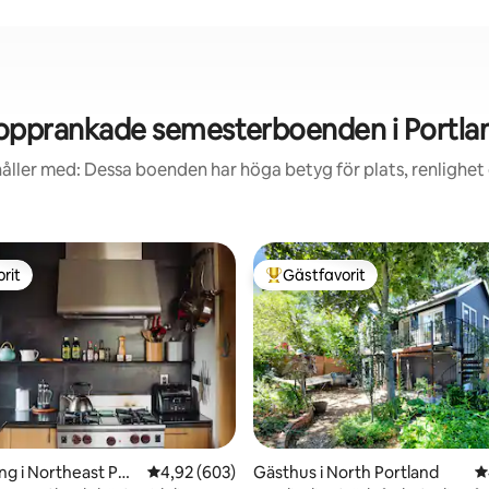
opprankade semesterboenden i Portla
åller med: Dessa boenden har höga betyg för plats, renlighet
rit
Gästfavorit
rit
Populär gästfavorit
ligt betyg, 574 omdömen
ng i Northeast Por
4,92 av 5 i genomsnittligt betyg, 603 omdöm
4,92 (603)
Gästhus i North Portland
4