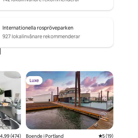
Internationella rospröveparken
927 lokalinvånare rekommenderar
d
Luxe
Luxe
en
,99 av 5 i genomsnittligt betyg, 474 omdömen
4,99 (474)
Boende i Portland
5 av 5 i genomsnit
5 (19)