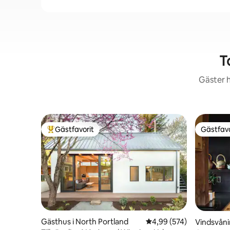
T
Gäster h
Gästfavorit
Gästfavo
Populär gästfavorit
Gästfavo
Gästhus i North Portland
4,99 av 5 i genomsnitt
4,99 (574)
Vindsvåni