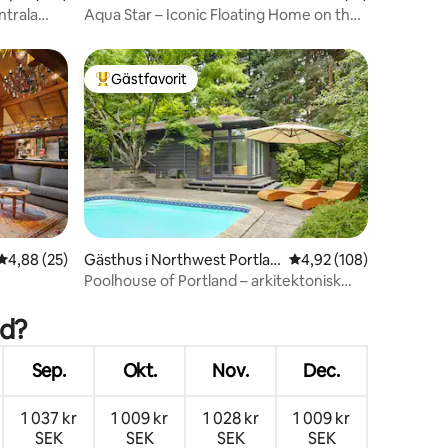
ntrala
Aqua Star – Iconic Floating Home on the
Columbia
Gästfavorit
Populär gästfavorit
4,88 av 5 i genomsnittligt betyg, 25 omdömen
4,88 (25)
Gästhus i Northwest Portlan
4,92 av 5 i genomsnitt
4,92 (108)
d
Poolhouse of Portland – arkitektonisk
en
pärla
nd?
Sep.
Okt.
Nov.
Dec.
1 037 kr
1 009 kr
1 028 kr
1 009 kr
SEK
SEK
SEK
SEK