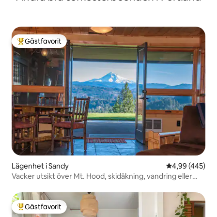
Gästfavorit
Populär gästfavorit
Lägenhet i Sandy
4,99 av 5 i ge
4,99 (445)
Vacker utsikt över Mt. Hood, skidåkning, vandring eller
Mt.Bike
Gästfavorit
Populär gästfavorit