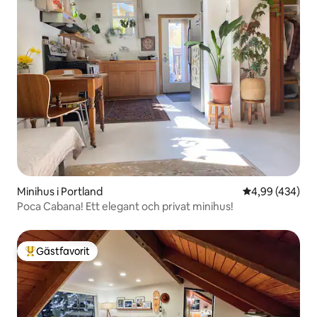
Minihus i Portland
4,99 av 5 i ge
4,99 (434)
Poca Cabana! Ett elegant och privat minihus!
Gästfavorit
Populär gästfavorit