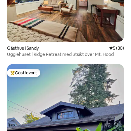
Gästhus i Sandy
5 av 5 i g
5 (30)
Ugglehuset | Ridge Retreat med utsikt över Mt. Hood
Gästfavorit
Populär gästfavorit