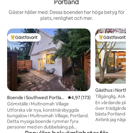
Portland
Gäster håller med: Dessa boenden har höga betyg för
plats, renlighet och mer.
Gästfavorit
Gästfavorit
Populär gästfavorit
Populär gästfavor
Gästhus i North P
Tillgänglig, AIA-
Boende i Southwest Portlan
4,97 av 5 i genomsnittligt bet
4,97 (173)
Garden Oasis
En vårdande plats m
d
Gömställe i Multnomah Village
över trädgården och
Utforska vår nya, konstnärsbyggda
bästa Portland-maten. "De
bungalow i Multnomah Village, Portland.
Airbnb jag någonsi
Detta mysiga boende rymmer fyra
gästkommentar. - American Institute of
personer med en dubbelsäng på
Architects Award t
övervåningen och en utdragbar