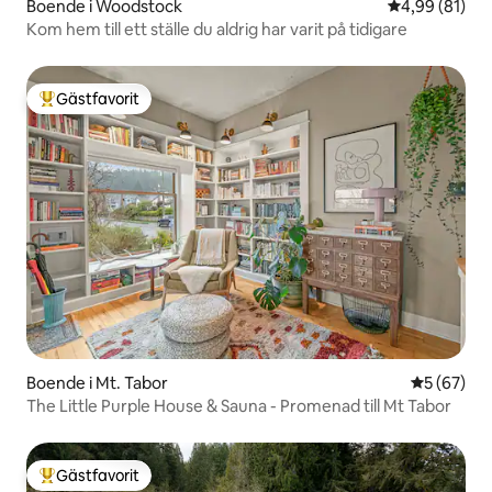
Boende i Woodstock
4,99 av 5 i g
4,99 (81)
Kom hem till ett ställe du aldrig har varit på tidigare
Gästfavorit
Populär gästfavorit
Boende i Mt. Tabor
5 av 5 i g
5 (67)
The Little Purple House & Sauna - Promenad till Mt Tabor
Gästfavorit
Populär gästfavorit