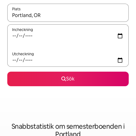
Plats
När resultaten är tillgängliga kan du navigera med upp- och ned
Incheckning
Utcheckning
Sök
Snabbstatistik om semesterboenden i
Portland