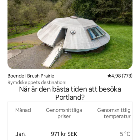
Boende i Brush Prairie
4,98 av 5 i ge
4,98 (773)
Rymdskeppets destination!
När är den bästa tiden att besöka
Portland?
Månad
Genomsnittliga
Genomsnittlig
priser
temperatur
Jan.
971 kr SEK
5 °C